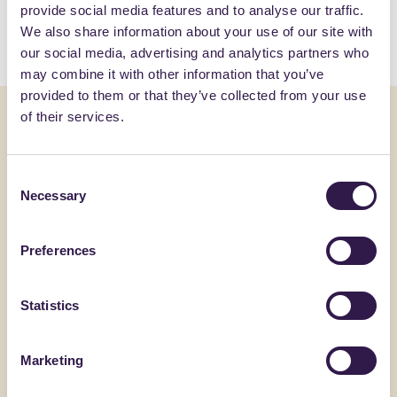
provide social media features and to analyse our traffic.
We also share information about your use of our site with
our social media, advertising and analytics partners who
may combine it with other information that you’ve
provided to them or that they’ve collected from your use
of their services.
Compila il form per essere
contattato
Consent
Necessary
Selection
Contact
Nome
*
Page
Preferences
Statistics
Cognome
*
Marketing