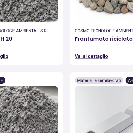
LOGIE AMBIENTALI S.R.L.
COSMO TECNOLOGIE AMBIENTAL
CH 20
Frantumato riciclato
glio
Vai al dettaglio
A+
Materiali e semilavorati
A