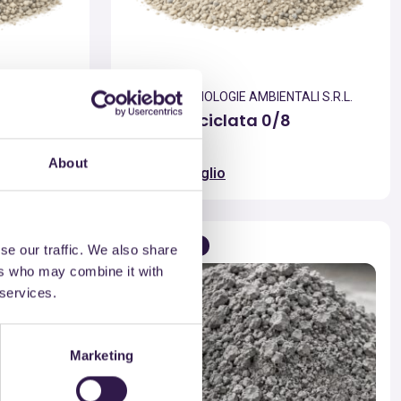
I S.R.L.
COSMO TECNOLOGIE AMBIENTALI S.R.L.
ta 0/8
Sabbia riciclata 0/8
About
Vai al dettaglio
Edilizia
A
se our traffic. We also share
ers who may combine it with
 services.
Marketing