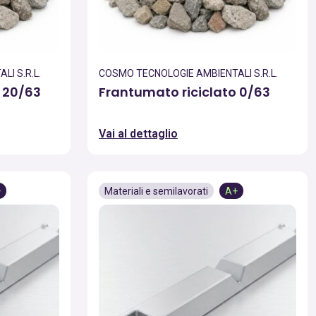
I S.R.L.
COSMO TECNOLOGIE AMBIENTALI S.R.L.
 20/63
Frantumato riciclato 0/63
Vai al dettaglio
+
Materiali e semilavorati
A+