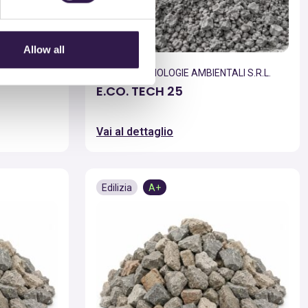
Allow all
I S.R.L.
COSMO TECNOLOGIE AMBIENTALI S.R.L.
E.CO. TECH 25
Vai al dettaglio
Edilizia
A+