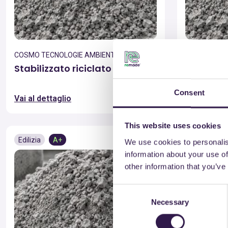
COSMO TECNOLOGIE AMBIENTALI S.R.L.
COSMO TECNO
Stabilizzato riciclato 0/32
Stabilizz
8/32
Consent
Vai al dettaglio
Vai al detta
This website uses cookies
Edilizia
A+
Edilizia
We use cookies to personalis
information about your use of
other information that you’ve
Consent
Necessary
Selection