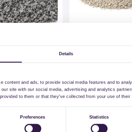
LOGIE AMBIENTALI S.R.L.
COSMO TECNOLOGIE AMBIENTAL
ato riciclato lavato
Sabbia riciclata lava
Details
glio
Vai al dettaglio
A
Edilizia
A
e content and ads, to provide social media features and to analy
 our site with our social media, advertising and analytics partn
 provided to them or that they’ve collected from your use of their
Preferences
Statistics