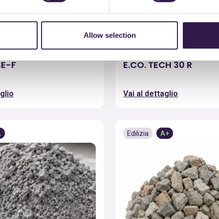
Allow selection
LOGIE AMBIENTALI S.R.L.
COSMO TECNOLOGIE AMBIENTAL
SE-F
E.CO. TECH 30 R
glio
Vai al dettaglio
A
Edilizia
A+