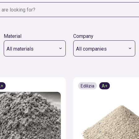
Material
Company
All materials
All companies
A+
Edilizia
A+