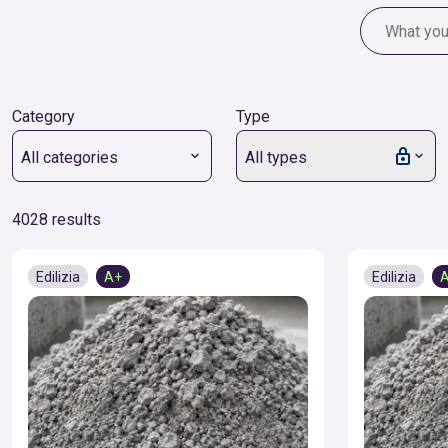
Category
Type
All categories
All types
4028 results
Edilizia
A+
Edilizia