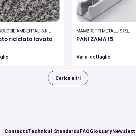
LOGIE AMBIENTALI S.R.L.
MAMBRETTI METALLI S.R.L.
ato riciclato lavato
PANI ZAMA 15
glio
Vai al dettaglio
Carica altri
Contacts
Technical Standards
FAQ
Glossary
Newslett