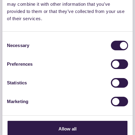
may combine it with other information that you’ve
provided to them or that they’ve collected from your use
of their services.
Consent
Necessary
Selection
AIRPOL ITALIA
Preferences
aircam-POR 100 / 200
Statistics
Vai al dettaglio
Marketing
Edilizia
Allow all