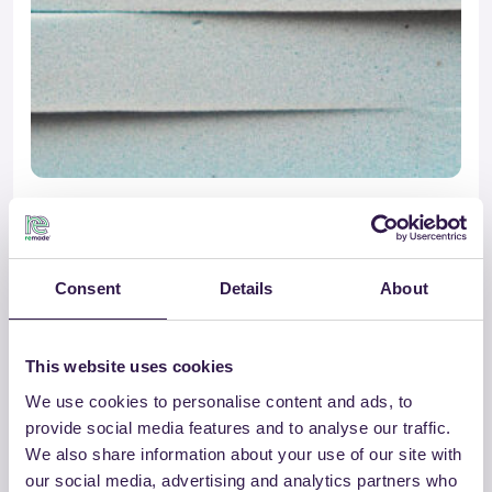
AIRPOL ITALIA
aircam-LAST 100 / 200
Consent
Details
About
Vai al dettaglio
This website uses cookies
Isolamento
C
We use cookies to personalise content and ads, to
provide social media features and to analyse our traffic.
We also share information about your use of our site with
our social media, advertising and analytics partners who