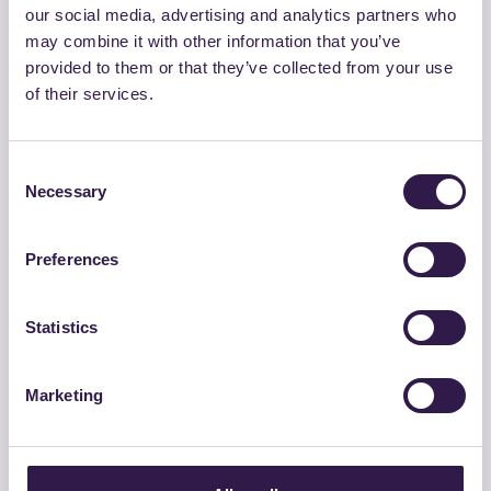
our social media, advertising and analytics partners who
may combine it with other information that you’ve
provided to them or that they’ve collected from your use
of their services.
Consent
Necessary
Selection
CONCLOMERATI VALDELSA SOCIETA’ CONSORTILE A R.L.
3b BINDER TQ CAM
Preferences
Vai al dettaglio
Statistics
Strade
B
Marketing