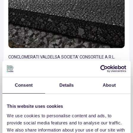
CONCLOMERATI VALDELSA SOCIETA’ CONSORTILE A R.L.
2b USURA 0/10 TQ CAM
Vai al dettaglio
Consent
Details
About
This website uses cookies
Strade
B
We use cookies to personalise content and ads, to
provide social media features and to analyse our traffic.
We also share information about your use of our site with