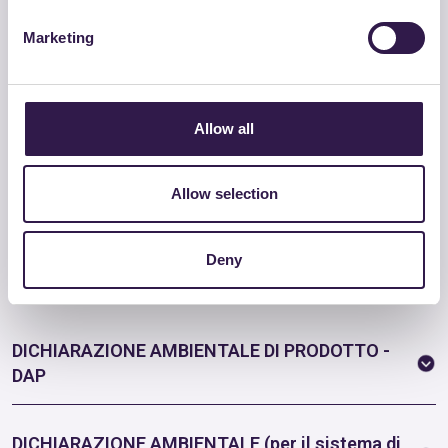
CONDIZIONI DI ESECUZIONE DELL’APPALTO
Marketing
CRITERI AMBIENTALI MINIMI (CAM)
Allow all
CRITERIO PREMIANTE
Allow selection
Deny
DEF
DICHIARAZIONE AMBIENTALE DI PRODOTTO -
DAP
DICHIARAZIONE AMBIENTALE (per il sistema di