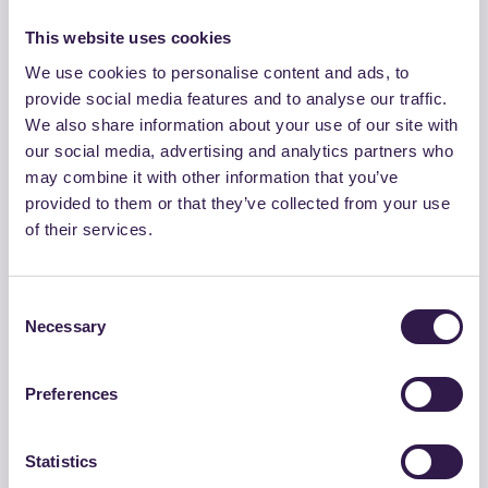
ANALISI DEI COSTI LUNGO IL CICLO DI VITA
This website uses cookies
(LCC)
We use cookies to personalise content and ads, to
provide social media features and to analyse our traffic.
ANALISI DEL CICLO DI VITA (LCA)
We also share information about your use of our site with
our social media, advertising and analytics partners who
may combine it with other information that you’ve
CENTRALE DI COMMITTENZA
provided to them or that they’ve collected from your use
of their services.
CENTRALE UNICA DI COMMITTENZA
Consent
Necessary
Selection
CERTIFICATO DI UN ORGANISMO DI
VALUTAZIONE DELLA CONFORMITÀ
Preferences
CICLO DI VITA
Statistics