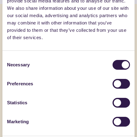
provide social media features and to analyse our traffic.
We also share information about your use of our site with
Ultime notizie e aggiornamenti
our social media, advertising and analytics partners who
may combine it with other information that you’ve
provided to them or that they’ve collected from your use
News
17.07.26
of their services.
ReMade, la prima certificazione italiana sul
contenuto di riciclato dei prodotti
Consent
riconosciuta da EA
Necessary
Selection
La valutazione positiva da parte di EA permette il
riconoscimento dello schema ReMade da parte dei
Preferences
47 enti di accreditamento nazionali che ne fanno parte
e consente agli Enti nazionali di accreditamento di
Statistics
accreditare gli Organismi di certificazione che
operano secondo lo schema ReMade
Marketing
Leggi altro