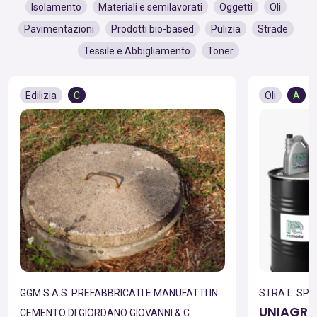
Isolamento
Materiali e semilavorati
Oggetti
Oli
Pavimentazioni
Prodotti bio-based
Pulizia
Strade
Tessile e Abbigliamento
Toner
Edilizia
C
Oli
A
GGM S.A.S. PREFABBRICATI E MANUFATTI IN
S.I.RA.L. SPA
UNIAGRI
CEMENTO DI GIORDANO GIOVANNI & C