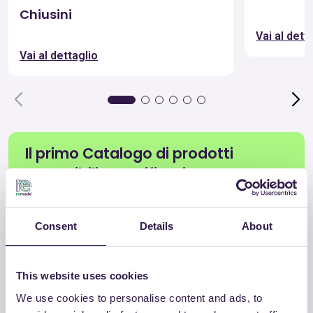
Chiusini
Vai al dett
Vai al dettaglio
Il primo Catalogo di prodotti
sostenibili e certificati
Scopri i materiali e i prodotti ideali per l’Economia
Consent
Details
About
circolare e conformi ai CAM, in ogni settore.
Vedi tutti i prodotti
This website uses cookies
We use cookies to personalise content and ads, to