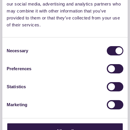
our social media, advertising and analytics partners who
may combine it with other information that you’ve
provided to them or that they’ve collected from your use
of their services.
Consent
Necessary
Selection
BETON BLACK SPA
01e-CB 6.3 RBNFg USURA
Preferences
Vai al dettaglio
Statistics
Strade
B
Marketing