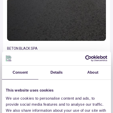
BETON BLACK SPA
O3e-CB 12,5 RSNe USURA (A)
Vai al dettaglio
Consent
Details
About
This website uses cookies
Strade
B
We use cookies to personalise content and ads, to
provide social media features and to analyse our traffic.
We also share information about your use of our site with