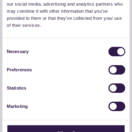
our social media, advertising and analytics partners who
may combine it with other information that you’ve
provided to them or that they’ve collected from your use
of their services.
Consent
Necessary
Selection
ERREVI SRL
PANNELLO RADIANTE 100% Cod. Art. da
Preferences
E100S0000 a E100VG9999
Vai al dettaglio
Statistics
Isolamento
C
Marketing