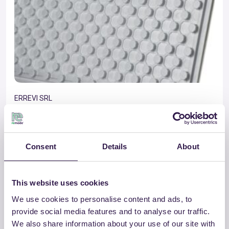
ERREVI SRL
PANNELLO RADIANTE 15% Cod. Art. da
ES0000 a EVG9999
Vai al dettaglio
Consent
Details
About
This website uses cookies
Isolamento
A+
We use cookies to personalise content and ads, to
provide social media features and to analyse our traffic.
We also share information about your use of our site with