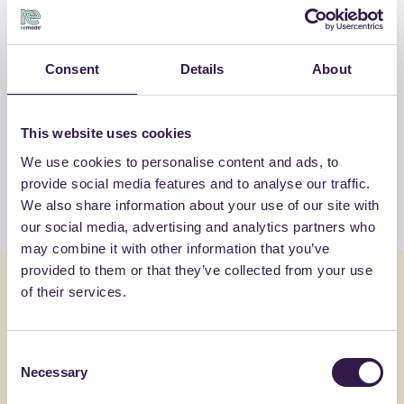
WARMOR ROOFING S.R.L
Consent
Details
About
ALTRI PRODOTTI
Guarda la lista completa dei prodotti
This website uses cookies
certificati di WARMOR ROOFING S.R.L
We use cookies to personalise content and ads, to
provide social media features and to analyse our traffic.
Guarda l’elenco
We also share information about your use of our site with
our social media, advertising and analytics partners who
may combine it with other information that you’ve
provided to them or that they’ve collected from your use
Potrebbe interessarti anche
of their services.
Edilizia
C
Edilizia
Consent
Necessary
Selection