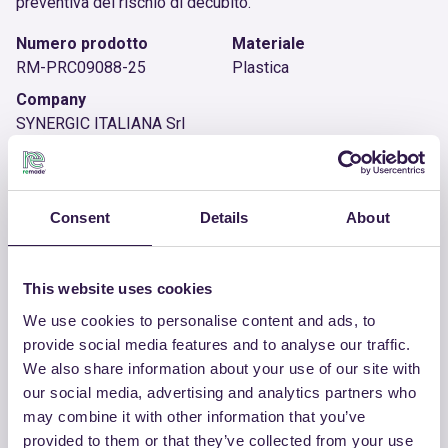
preventiva del rischio di decubito.
Numero prodotto
Materiale
RM-PRC09088-25
Plastica
Company
SYNERGIC ITALIANA Srl
Documenti utili
Consent
Details
About
Certificato
Scarica
This website uses cookies
We use cookies to personalise content and ads, to
provide social media features and to analyse our traffic.
We also share information about your use of our site with
ALTRI PRODOTTI
our social media, advertising and analytics partners who
may combine it with other information that you’ve
Guarda la lista completa dei prodotti
provided to them or that they’ve collected from your use
certificati di SYNERGIC ITALIANA SRL