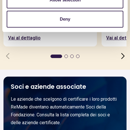
GIOVANARDI DI GIOVANARDI CARLO & SNC
SYNERGIC I
Deny
Filo Raytent 1/8,2 Nm
FLEX ME
Vai al dettaglio
Vai al dett
Soci e aziende associate
Le aziende che scelgono di certificare i loro prodotti
ReMade diventano automaticamente Soci della
Fondazione. Consulta la lista completa dei soci e
delle aziende certificate.