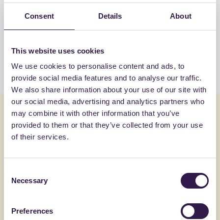
Guarda la lista completa dei prodotti
Consent
Details
About
certificati di GRADIM GIOCHI DI
GRASSO CIRO & C. SAS
This website uses cookies
Guarda l’elenco
We use cookies to personalise content and ads, to
provide social media features and to analyse our traffic.
We also share information about your use of our site with
our social media, advertising and analytics partners who
Potrebbe interessarti anche
may combine it with other information that you’ve
provided to them or that they’ve collected from your use
of their services.
Arredo urbano
C
Arredo urb
Consent
Necessary
Selection
Preferences