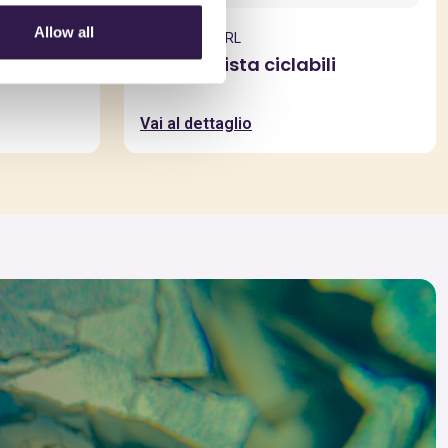
Allow all
FERRACUTI SRL
oite
Cordoli pista ciclabili
Vai al dettaglio