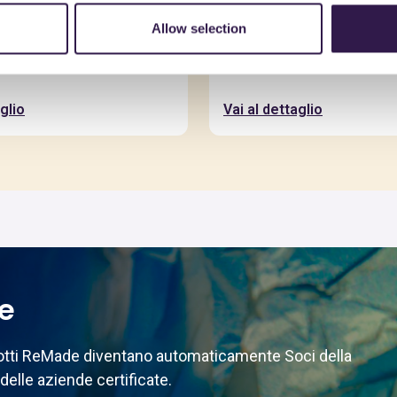
Allow selection
A COSIMO
EMMETRE DESIGN SRL
re Pancho
Dissuasore/Seduta B
glio
Vai al dettaglio
te
odotti ReMade diventano automaticamente Soci della
delle aziende certificate.