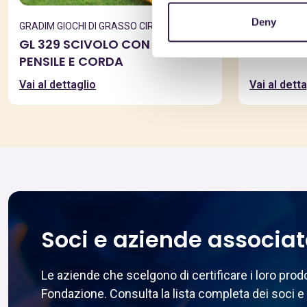
Deny
GRADIM GIOCHI DI GRASSO CIRO & C. SAS
SGARAMELL
GL 329 SCIVOLO CON SCALA
Dissuaso
PENSILE E CORDA
Vai al dettaglio
Vai al detta
Soci e aziende associa
Le aziende che scelgono di certificare i loro pr
Fondazione. Consulta la lista completa dei soci e 