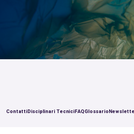
Contatti
Disciplinari Tecnici
FAQ
Glossario
Newslett