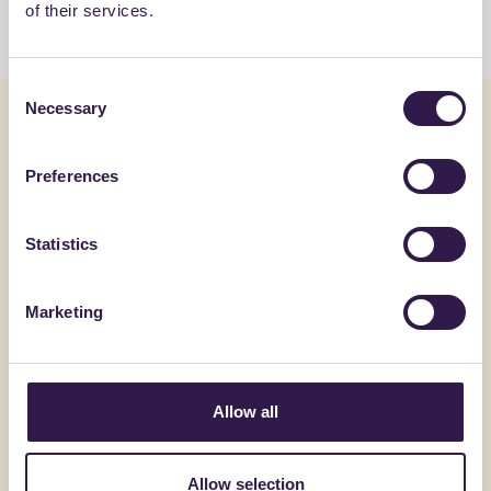
of their services.
Guarda l’elenco
Consent
Necessary
Selection
Potrebbe interessarti anche
Preferences
Imballaggi
A
Imballaggi
Statistics
Marketing
Allow all
Allow selection