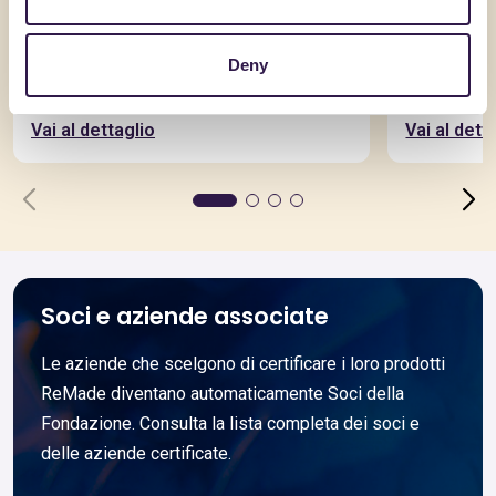
BERGAMASCHI BLOW MOULDING SOLUTIONS
BERGAMASC
SRL
SRL
Tr010me – tanica 10 L colorata
Tr005en1.
Deny
grammatura: 430 g
neutro
Vai al dettaglio
Vai al dett
Soci e aziende associate
Le aziende che scelgono di certificare i loro prodotti
ReMade diventano automaticamente Soci della
Fondazione. Consulta la lista completa dei soci e
delle aziende certificate.