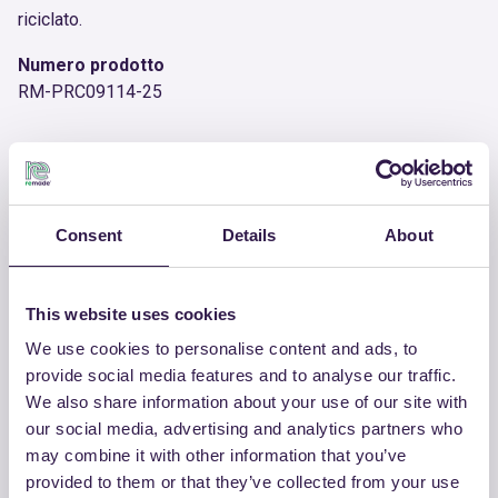
riciclato.
Numero prodotto
RM-PRC09114-25
Documenti utili
Consent
Details
About
Certificato
Scarica
This website uses cookies
We use cookies to personalise content and ads, to
provide social media features and to analyse our traffic.
ALTRI PRODOTTI
We also share information about your use of our site with
Guarda la lista completa dei prodotti
our social media, advertising and analytics partners who
certificati di LABOR BABY SRL
may combine it with other information that you’ve
provided to them or that they’ve collected from your use