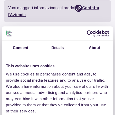
Vuoi maggiori informazioni sul prodotto?
Contatta
l'Azienda
Documenti utili
Consent
Details
About
Certificato
Scarica
This website uses cookies
We use cookies to personalise content and ads, to
provide social media features and to analyse our traffic.
ALTRI PRODOTTI
We also share information about your use of our site with
Guarda la lista completa dei prodotti
our social media, advertising and analytics partners who
certificati di ITELYUM
may combine it with other information that you’ve
provided to them or that they’ve collected from your use
of their services.
Guarda l’elenco