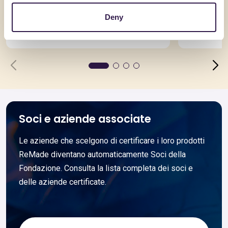
Viscoflex 2000
Base lub
Deny
Vai al dettaglio
Vai al dett
Soci e aziende associate
Le aziende che scelgono di certificare i loro prodotti
ReMade diventano automaticamente Soci della
Fondazione. Consulta la lista completa dei soci e
delle aziende certificate.