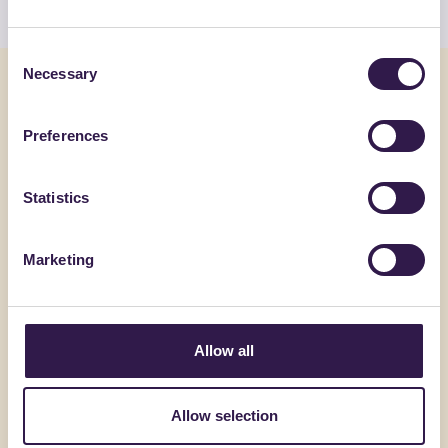
Consent
Necessary
Selection
Potrebbe interessarti anche
Preferences
Oli
A+
Oli
A+
Statistics
Marketing
Allow all
Allow selection
ITELYUM
ITELYUM