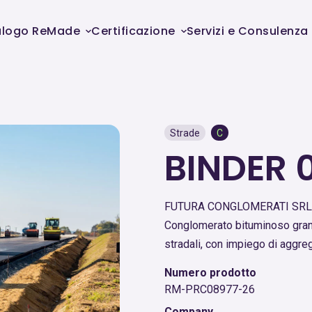
alogo ReMade
Certificazione
Servizi e Consulenza
Strade
C
BINDER 
FUTURA CONGLOMERATI SRL
Conglomerato bituminoso granu
stradali, con impiego di aggregat
Numero prodotto
RM-PRC08977-26
Company