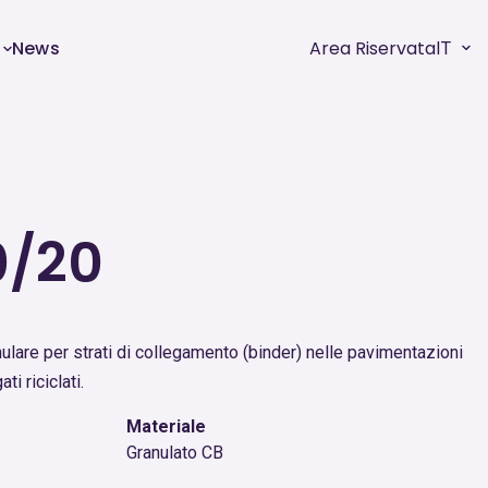
News
Area Riservata
IT
0/20
lare per strati di collegamento (binder) nelle pavimentazioni
i riciclati.
Materiale
Granulato CB