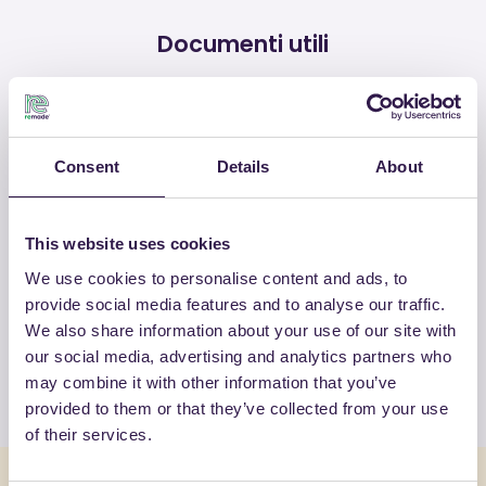
Documenti utili
Certificato
Scarica
Consent
Details
About
This website uses cookies
ALTRI PRODOTTI
We use cookies to personalise content and ads, to
Guarda la lista completa dei prodotti
provide social media features and to analyse our traffic.
certificati di JCOPLASTIC SPA
We also share information about your use of our site with
our social media, advertising and analytics partners who
Guarda l’elenco
may combine it with other information that you’ve
provided to them or that they’ve collected from your use
of their services.