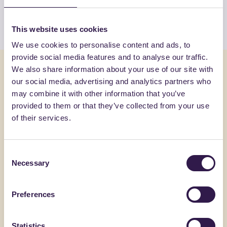
Guarda l’elenco
This website uses cookies
We use cookies to personalise content and ads, to
provide social media features and to analyse our traffic.
Potrebbe interessarti anche
We also share information about your use of our site with
our social media, advertising and analytics partners who
may combine it with other information that you’ve
Arredo urbano
C
Arredo urb
provided to them or that they’ve collected from your use
of their services.
Consent
Necessary
Selection
Preferences
Statistics