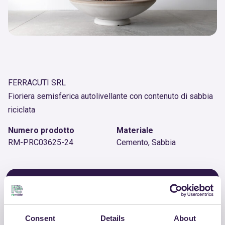
FERRACUTI SRL
Fioriera semisferica autolivellante con contenuto di sabbia
riciclata
Numero prodotto
Materiale
RM-PRC03625-24
Cemento, Sabbia
ALTRI PRODOTTI
Guarda la lista completa dei prodotti
certificati di FERRACUTI SRL
Consent
Details
About