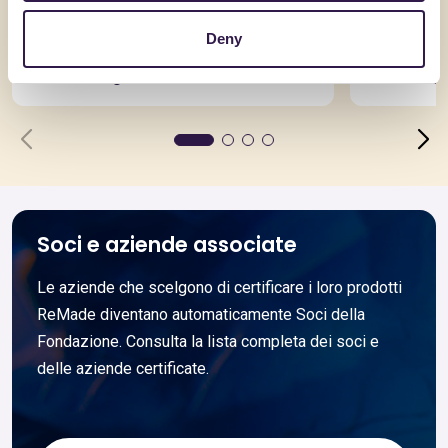
GUTTAMAXI
RcK35S
Deny
Vai al dettaglio
Vai al dett
Soci e aziende associate
Le aziende che scelgono di certificare i loro prodotti
ReMade diventano automaticamente Soci della
Fondazione. Consulta la lista completa dei soci e
delle aziende certificate.