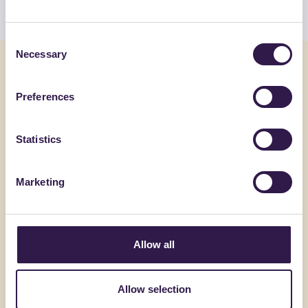
Consent
Necessary
Selection
Potrebbe interessarti anche
Preferences
Edilizia
A+
Edilizia
Statistics
Marketing
Allow all
Allow selection
ALPOC SRL
AQUILAPRE