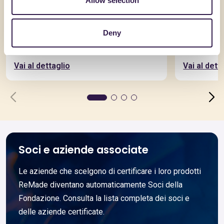
Allow selection
AQUILAPREM SRL
AQUILAPRE
Deny
RcK15D25_CAM
RcK5S4
Vai al dettaglio
Vai al dett
Soci e aziende associate
Le aziende che scelgono di certificare i loro prodotti
ReMade diventano automaticamente Soci della
Fondazione. Consulta la lista completa dei soci e
delle aziende certificate.