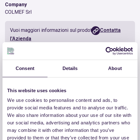
Company
COLMEF Srl
Vuoi maggiori informazioni sul prodotto?
Contatta
l'Azienda
Documenti utili
Consent
Details
About
Certificato
Scarica
This website uses cookies
We use cookies to personalise content and ads, to
provide social media features and to analyse our traffic.
We also share information about your use of our site with
ALTRI PRODOTTI
our social media, advertising and analytics partners who
may combine it with other information that you’ve
Guarda la lista completa dei prodotti
provided to them or that they’ve collected from your use