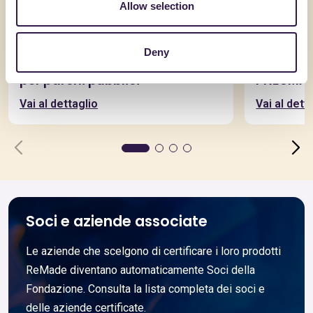
Allow selection
POZZA 1865 SRL
GRADIM GIOC
Deny
Pannelli in plastica per giochi
GL 330 
per parchi pubblici
PNEUMAT
Vai al dettaglio
Vai al dett
Soci e aziende associate
Le aziende che scelgono di certificare i loro prodotti
ReMade diventano automaticamente Soci della
Fondazione. Consulta la lista completa dei soci e
delle aziende certificate.