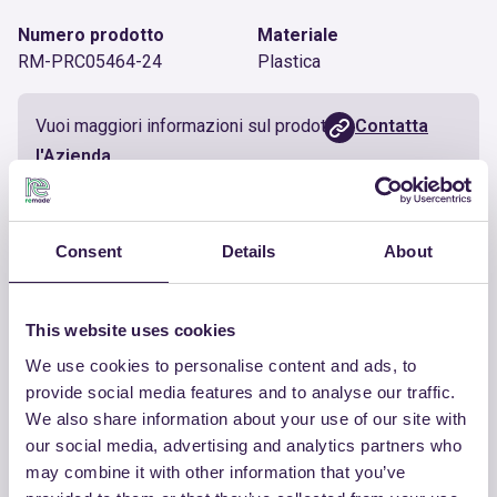
Numero prodotto
Materiale
RM-PRC05464-24
Plastica
Vuoi maggiori informazioni sul prodotto?
Contatta
l'Azienda
Documenti utili
Consent
Details
About
Certificato
Scarica
This website uses cookies
We use cookies to personalise content and ads, to
provide social media features and to analyse our traffic.
We also share information about your use of our site with
our social media, advertising and analytics partners who
ALTRI PRODOTTI
may combine it with other information that you’ve
Guarda la lista completa dei prodotti