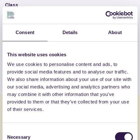
Class
B
Consent
Details
About
ALTRI PRODOTTI
Guarda la lista completa dei prodotti
This website uses cookies
certificati di DAL DEGAN
We use cookies to personalise content and ads, to
provide social media features and to analyse our traffic.
Guarda l’elenco
We also share information about your use of our site with
our social media, advertising and analytics partners who
may combine it with other information that you’ve
provided to them or that they’ve collected from your use
Potrebbe interessarti anche
of their services.
Imballaggi
A+
Imballaggi
Consent
Necessary
Selection