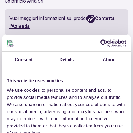
Colorificio Atria Srl
Vuoi maggiori informazioni sul prodotto?
Contatta
l'Azienda
Documenti utili
Consent
Details
About
Certificato
Scarica
This website uses cookies
We use cookies to personalise content and ads, to
provide social media features and to analyse our traffic.
ALTRI PRODOTTI
We also share information about your use of our site with
our social media, advertising and analytics partners who
Guarda la lista completa dei prodotti
may combine it with other information that you’ve
certificati di COLORIFICIO ATRIA SRL
provided to them or that they’ve collected from your use
of their services.