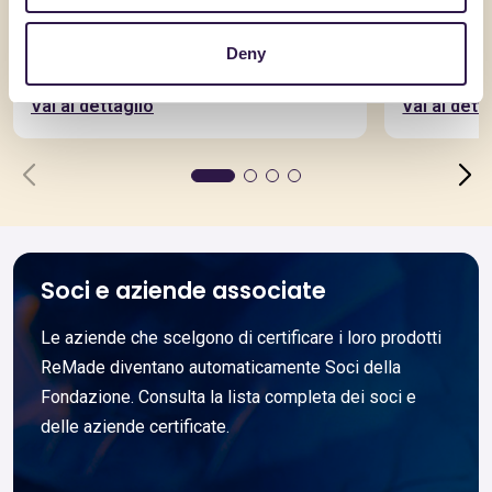
AQUILAPREM SRL
SICILGESSO S
RcK20D25_CAM
Adhesio 
Deny
grigio
Vai al dettaglio
Vai al dett
Soci e aziende associate
Le aziende che scelgono di certificare i loro prodotti
ReMade diventano automaticamente Soci della
Fondazione. Consulta la lista completa dei soci e
delle aziende certificate.