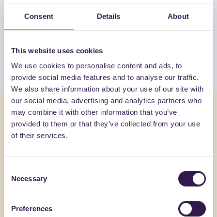
ALTRI PRODOTTI
Consent
Details
About
Guarda la lista completa dei prodotti
certificati di ITALPANNELLI SRL
This website uses cookies
Guarda l’elenco
We use cookies to personalise content and ads, to
provide social media features and to analyse our traffic.
We also share information about your use of our site with
our social media, advertising and analytics partners who
Potrebbe interessarti anche
may combine it with other information that you’ve
provided to them or that they’ve collected from your use
of their services.
Isolamento
B
Isolamento
Consent
Necessary
Selection
Preferences