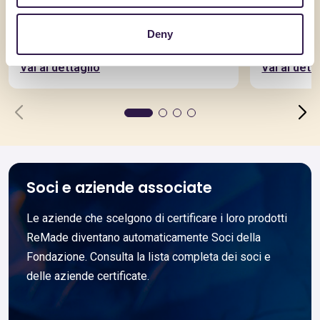
SYNERGIC ITALIANA SRL
RESIPOL SR
ADVANCE AIR AR SYCURA
GBGREE
Deny
Vai al dettaglio
Vai al dett
Soci e aziende associate
Le aziende che scelgono di certificare i loro prodotti
ReMade diventano automaticamente Soci della
Fondazione. Consulta la lista completa dei soci e
delle aziende certificate.