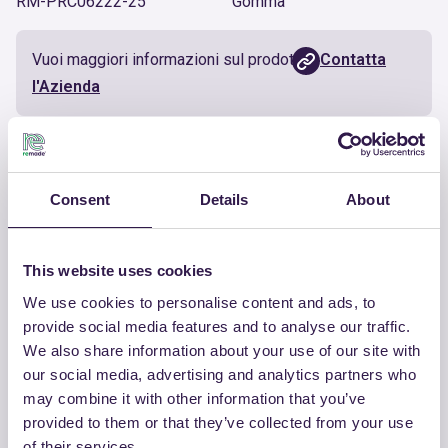
RM-PRC06222-25
Gomma
Vuoi maggiori informazioni sul prodotto?
Contatta
l'Azienda
Documenti utili
Consent
Details
About
Certificato
Scarica
This website uses cookies
We use cookies to personalise content and ads, to
provide social media features and to analyse our traffic.
ALTRI PRODOTTI
We also share information about your use of our site with
our social media, advertising and analytics partners who
Guarda la lista completa dei prodotti
may combine it with other information that you’ve
certificati di SVIG SRL
provided to them or that they’ve collected from your use
of their services.