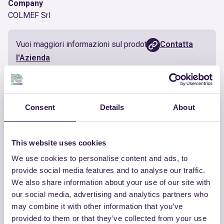
Company
COLMEF Srl
Vuoi maggiori informazioni sul prodotto?
Contatta
l'Azienda
Documenti utili
Consent
Details
About
Certificato
Scarica
This website uses cookies
We use cookies to personalise content and ads, to
provide social media features and to analyse our traffic.
We also share information about your use of our site with
ALTRI PRODOTTI
our social media, advertising and analytics partners who
Guarda la lista completa dei prodotti
may combine it with other information that you’ve
provided to them or that they’ve collected from your use
certificati di COLMEF SRL