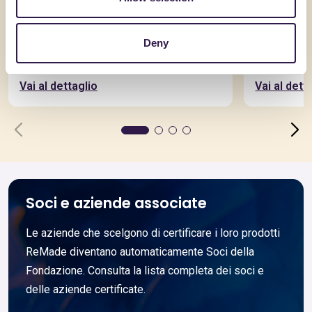
BARBIFLEX SRL
BARBIFLEX 
BL BIANCO TF L1-L2 GRS
BL GRIGI
Deny
Vai al dettaglio
Vai al dett
Soci e aziende associate
Le aziende che scelgono di certificare i loro prodotti
ReMade diventano automaticamente Soci della
Fondazione. Consulta la lista completa dei soci e
delle aziende certificate.