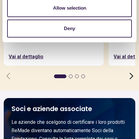
Allow selection
Deny
FERRACUTI SRL
FERRACUTI 
Atlante
Polaris
Vai al dettaglio
Vai al dett
Soci e aziende associate
Le aziende che scelgono di certificare i loro prodotti
ReMade diventano automaticamente Soci della
Fondazione. Consulta la lista completa dei soci e