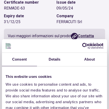
Certificate number
Issue date
REMADE-63
09/05/24
Expiry date
Company
31/12/25
FERRACUTI Srl
Vuoi maggiori informazioni sul prodotto?
Contatta
l'Azienda
Documenti utili
Consent
Details
About
Certificato
Scarica
This website uses cookies
We use cookies to personalise content and ads, to
provide social media features and to analyse our traffic.
We also share information about your use of our site with
our social media, advertising and analytics partners who
ALTRI PRODOTTI
may combine it with other information that you’ve