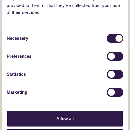
provided to them or that they’ve collected from your use
Guarda la lista completa dei prodotti
of their services.
certificati di FERRACUTI SRL
Guarda l’elenco
Consent
Necessary
Selection
Preferences
Potrebbe interessarti anche
Statistics
Pavimentazioni
C
Pavimentaz
Marketing
Allow all