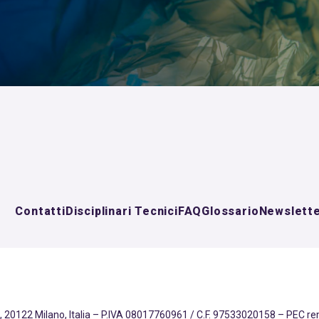
Contatti
Disciplinari Tecnici
FAQ
Glossario
Newslett
 20122 Milano, Italia – P.IVA 08017760961 / C.F. 97533020158 – PEC r