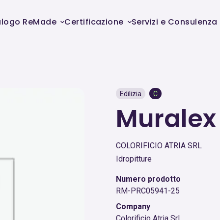
alogo ReMade
Certificazione
Servizi e Consulenza
Edilizia
C
Murale
COLORIFICIO ATRIA SRL
Idropitture
Numero prodotto
RM-PRC05941-25
Company
Colorificio Atria Srl