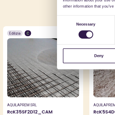
information about your use of
Po
other information that you’ve
Consent
Necessary
Selection
Edilizia
C
Edilizia
Deny
AQUILAPREM SRL
AQUILAPREM
RcK35SF2D12_CAM
RcK5S4