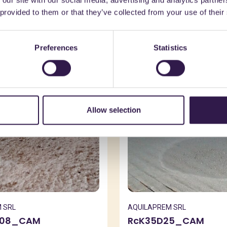
 our site with our social media, advertising and analytics partn
trebbe interessarti an
 provided to them or that they’ve collected from your use of their
Preferences
Statistics
C
Edilizia
C
Allow selection
 SRL
AQUILAPREM SRL
D08_CAM
RcK35D25_CAM