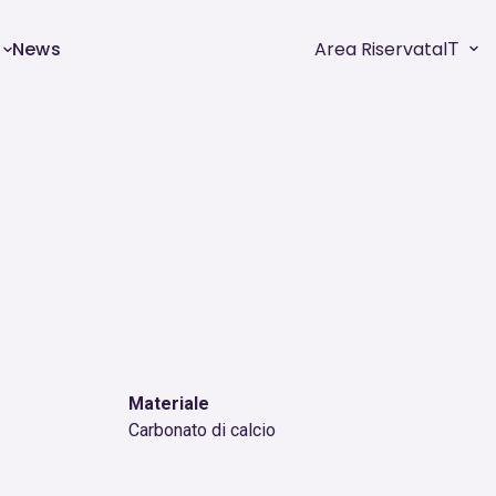
News
Area Riservata
IT
x
Materiale
Carbonato di calcio