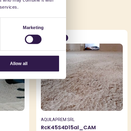
ers who may combine it with
che
 services.
Marketing
Edilizia
C
Allow all
AQUILAPREM SRL
RcK45S4D15al_CAM