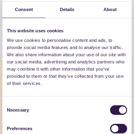
ALTRI PRODOTTI
Consent
Details
About
Guarda la lista completa dei prodotti
certificati di FERRACUTI SRL
This website uses cookies
Guarda l’elenco
We use cookies to personalise content and ads, to
provide social media features and to analyse our traffic.
We also share information about your use of our site with
our social media, advertising and analytics partners who
Potrebbe interessarti anche
may combine it with other information that you’ve
provided to them or that they’ve collected from your use
of their services.
Edilizia
B
Edilizia
Consent
Necessary
Selection
Preferences