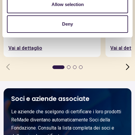
Allow selection
AQUILAPREM SRL
AQUILAPRE
Deny
RcK10S3D12_CAM
RcK10S
Vai al dettaglio
Vai al dett
Soci e aziende associate
Le aziende che scelgono di certificare i loro prodotti
ReMade diventano automaticamente Soci della
Fondazione. Consulta la lista completa dei soci e