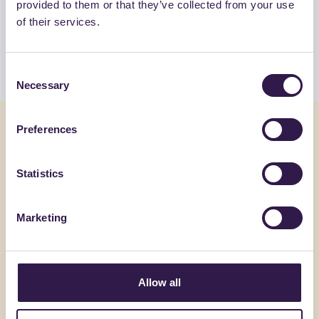
Guarda la lista completa dei prodotti
provided to them or that they’ve collected from your use
certificati di COLMEF SRL
of their services.
Guarda l’elenco
Consent
Necessary
Selection
Potrebbe interessarti anche
Preferences
Statistics
Edilizia
C
Edilizia
Marketing
Allow all