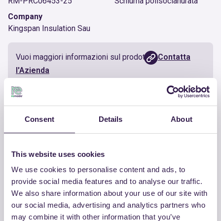
RM-PRC06453-25
Schiuma polisocianurata
Company
Kingspan Insulation Sau
Vuoi maggiori informazioni sul prodotto?
Contatta
l'Azienda
Documenti utili
Consent
Details
About
Certificato
Scarica
This website uses cookies
We use cookies to personalise content and ads, to
provide social media features and to analyse our traffic.
We also share information about your use of our site with
ALTRI PRODOTTI
our social media, advertising and analytics partners who
Guarda la lista completa dei prodotti
may combine it with other information that you’ve