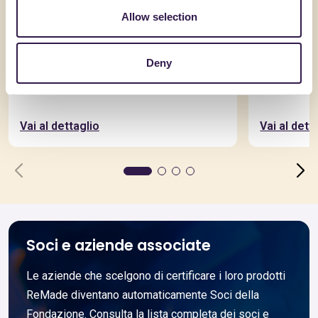
Allow selection
Deny
BARBIFLEX SRL
BARBIFLEX 
BL BIANCO L1-L2
BL BIANC
Vai al dettaglio
Vai al dett
Soci e aziende associate
Le aziende che scelgono di certificare i loro prodotti
ReMade diventano automaticamente Soci della
Fondazione. Consulta la lista completa dei soci e