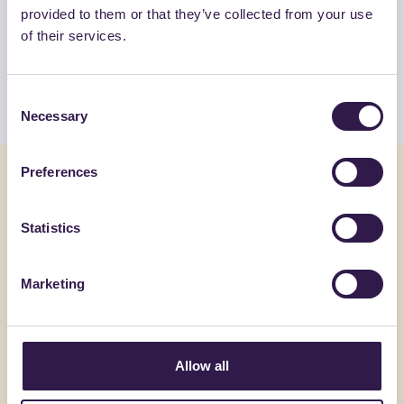
provided to them or that they’ve collected from your use
certificati di KINGSPAN INSULATION
of their services.
SAU
Guarda l’elenco
Consent
Necessary
Selection
Preferences
Potrebbe interessarti anche
Statistics
Isolamento
B
Isolamento
Marketing
Allow all