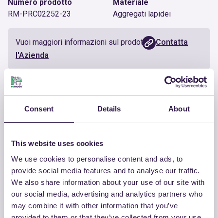
Numero prodotto
Materiale
RM-PRC02252-23
Aggregati lapidei
Vuoi maggiori informazioni sul prodotto?
Contatta
l'Azienda
Documenti utili
Consent
Details
About
Certificato
Scarica
This website uses cookies
We use cookies to personalise content and ads, to
provide social media features and to analyse our traffic.
We also share information about your use of our site with
ALTRI PRODOTTI
our social media, advertising and analytics partners who
Guarda la lista completa dei prodotti
may combine it with other information that you’ve
certificati di SGARAMELLA COSIMO
provided to them or that they’ve collected from your use