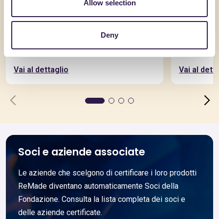
Allow selection
JCOPLASTIC SPA
SGARAMELL
Deny
Bidoni carrellati 2 ruote
Portarifi
Vai al dettaglio
Vai al dett
Soci e aziende associate
Le aziende che scelgono di certificare i loro prodotti
ReMade diventano automaticamente Soci della
Fondazione. Consulta la lista completa dei soci e
delle aziende certificate.