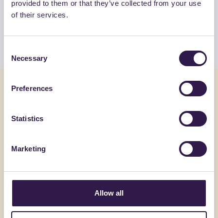
Guarda la lista completa dei prodotti
provided to them or that they’ve collected from your use
certificati di COLMEF SRL
of their services.
Guarda l’elenco
Consent
Necessary
Selection
Potrebbe interessarti anche
Preferences
Statistics
Edilizia
B
Edilizia
Marketing
Allow all