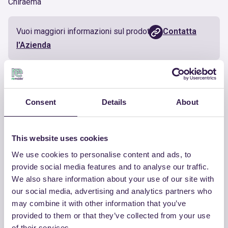
Chiraema
Vuoi maggiori informazioni sul prodotto?
Contatta
l'Azienda
Documenti utili
Consent
Details
About
Certificato
Scarica
This website uses cookies
We use cookies to personalise content and ads, to
provide social media features and to analyse our traffic.
ALTRI PRODOTTI
We also share information about your use of our site with
our social media, advertising and analytics partners who
Guarda la lista completa dei prodotti
may combine it with other information that you’ve
certificati di CHIRAEMA
provided to them or that they’ve collected from your use
of their services.