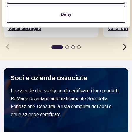
AQUILAPREM SRL
AQUILAPRE
RcK40SF2D12_CAM
RcK5S4
Deny
Vai al dettaglio
Vai al dett
Soci e aziende associate
Le aziende che scelgono di certificare i loro prodotti
ReMade diventano automaticamente Soci della
Fondazione. Consulta la lista completa dei soci e
delle aziende certificate.