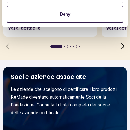
AQUILAPREM SRL
AQUILAPRE
RcK37D25_CAM
RcK10S
Deny
Vai al dettaglio
Vai al dett
Soci e aziende associate
Le aziende che scelgono di certificare i loro prodotti
ReMade diventano automaticamente Soci della
Fondazione. Consulta la lista completa dei soci e
delle aziende certificate.