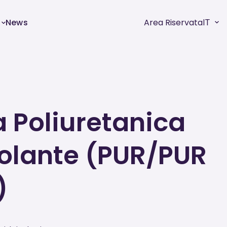
News
Area Riservata
IT
 Poliuretanica
solante (PUR/PUR
)