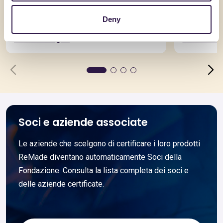
Pannello truciolare nobilitato
ECOSOF
Deny
10, 12 mm
Vai al dettaglio
Vai al dett
Soci e aziende associate
Le aziende che scelgono di certificare i loro prodotti
ReMade diventano automaticamente Soci della
Fondazione. Consulta la lista completa dei soci e
delle aziende certificate.