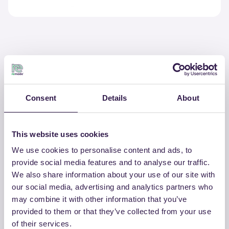
G.A.M. GONZAGARREDI MONTESSORI SRL
Sedia monoscocca
Consent
Details
About
Numero prodotto
Materiale
RM-PRC02649-23
Plastica
This website uses cookies
We use cookies to personalise content and ads, to
ALTRI PRODOTTI
provide social media features and to analyse our traffic.
Guarda la lista completa dei prodotti
We also share information about your use of our site with
certificati di G.A.M. GONZAGARREDI
our social media, advertising and analytics partners who
may combine it with other information that you’ve
MONTESSORI SRL
provided to them or that they’ve collected from your use
of their services.
Guarda l’elenco