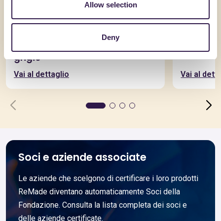
Allow selection
SICILGESSO S.P.A.
AQUILAPRE
Deny
Adhesio Platinum col. bianco e
RcK37D
grigio
Vai al dettaglio
Vai al dett
Soci e aziende associate
Le aziende che scelgono di certificare i loro prodotti
ReMade diventano automaticamente Soci della
Fondazione. Consulta la lista completa dei soci e
delle aziende certificate.