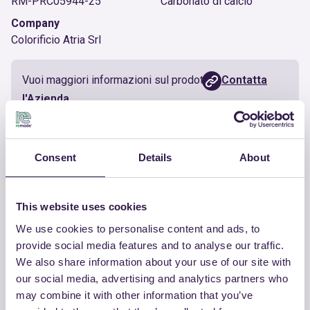
RM-PRC05944-25
Carbonato di calcio
Company
Colorificio Atria Srl
Vuoi maggiori informazioni sul prodotto?
Contatta
l'Azienda
Documenti utili
Consent
Details
About
Certificato
Scarica
This website uses cookies
We use cookies to personalise content and ads, to
provide social media features and to analyse our traffic.
We also share information about your use of our site with
our social media, advertising and analytics partners who
ALTRI PRODOTTI
may combine it with other information that you’ve
Guarda la lista completa dei prodotti