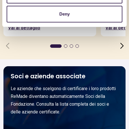
AQUILAPREM SRL
AQUILAPRE
RcK45S4D15al_CAM
RICICLA
Deny
Vai al dettaglio
Vai al dett
Soci e aziende associate
Le aziende che scelgono di certificare i loro prodotti
ReMade diventano automaticamente Soci della
Fondazione. Consulta la lista completa dei soci e
delle aziende certificate.