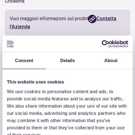
Chiraema
Vuoi maggiori informazioni sul prodotto?
Contatta
l'Azienda
Documenti utili
Consent
Details
About
Certificato
Scarica
This website uses cookies
We use cookies to personalise content and ads, to
provide social media features and to analyse our traffic.
ALTRI PRODOTTI
We also share information about your use of our site with
our social media, advertising and analytics partners who
Guarda la lista completa dei prodotti
may combine it with other information that you’ve
certificati di CHIRAEMA
provided to them or that they’ve collected from your use
of their services.