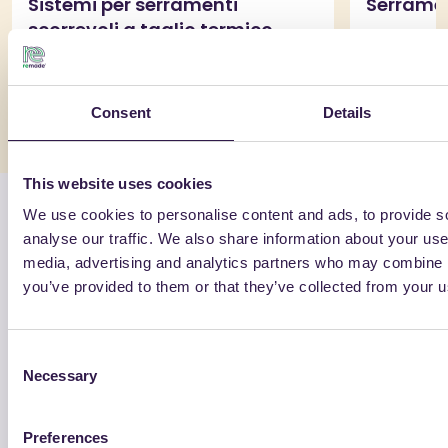
Sistemi per serramenti
Serrame
scorrevoli a taglio termico
composti da massimo 4
Vai al dettaglio
Vai al dett
profilati in alluminio estruso in
lega 6060
Consent
Details
This website uses cookies
We use cookies to personalise content and ads, to provide s
Soci e aziende associate
analyse our traffic. We also share information about your use 
media, advertising and analytics partners who may combine it
Le aziende che scelgono di certificare i loro prodotti
you’ve provided to them or that they’ve collected from your us
ReMade diventano automaticamente Soci della
Fondazione. Consulta la lista completa dei soci e
delle aziende certificate.
Consent
Necessary
Selection
Preferences