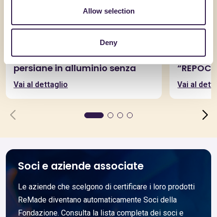
Allow selection
Deny
C.L.L. COMMERCIO LEGHE LEGGERE SRL
ANTECON S
Sistemi per serramenti e
Molleggi
persiane in alluminio senza
“REPOCKE
taglio termico estruso in lega
“REPOCK
Vai al dettaglio
Vai al dett
6060
Soci e aziende associate
Le aziende che scelgono di certificare i loro prodotti
ReMade diventano automaticamente Soci della
Fondazione. Consulta la lista completa dei soci e