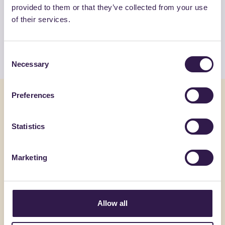
Guarda la lista completa dei prodotti
provided to them or that they’ve collected from your use
of their services.
certificati di NIKITA PVC SRL
Guarda l’elenco
Consent
Necessary
Selection
Preferences
Potrebbe interessarti anche
Statistics
Arredo per interni
A
Arredo per 
Marketing
Allow all