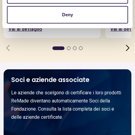
AQUILAPREM SRL
AQUILAPRE
RcK45S4D15al_CAM
RcK35S
Deny
Vai al dettaglio
Vai al dett
Soci e aziende associate
Le aziende che scelgono di certificare i loro prodotti
ReMade diventano automaticamente Soci della
Fondazione. Consulta la lista completa dei soci e
delle aziende certificate.