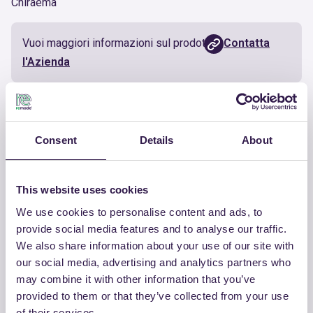
Chiraema
Vuoi maggiori informazioni sul prodotto?
Contatta
l'Azienda
Documenti utili
Consent
Details
About
Certificato
Scarica
This website uses cookies
We use cookies to personalise content and ads, to
provide social media features and to analyse our traffic.
ALTRI PRODOTTI
We also share information about your use of our site with
our social media, advertising and analytics partners who
Guarda la lista completa dei prodotti
may combine it with other information that you’ve
certificati di CHIRAEMA
provided to them or that they’ve collected from your use
of their services.