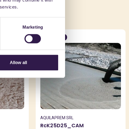
ers who may combine it with
che
 services.
Marketing
Edilizia
C
Allow all
AQUILAPREM SRL
RcK25D25_CAM