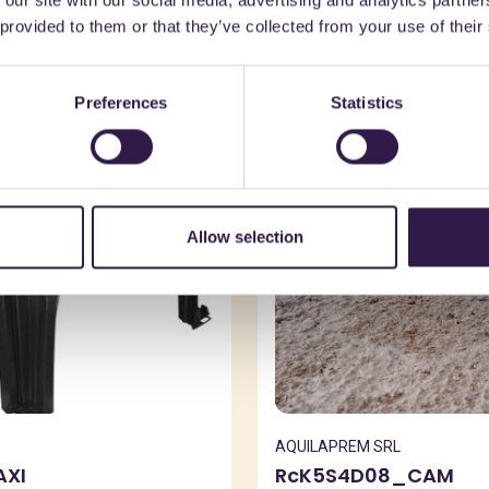
 our site with our social media, advertising and analytics partn
trebbe interessarti an
 provided to them or that they’ve collected from your use of their
Preferences
Statistics
A+
Edilizia
C
Allow selection
AQUILAPREM SRL
XI
RcK5S4D08_CAM