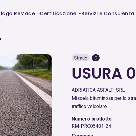
alogo ReMade
Certificazione
Servizi e Consulenza
A
Strade
C
USURA 
ADRIATICA ASFALTI SRL
Miscela bituminosa per lo stra
traffico veicolare.
Numero prodotto
RM-PRC05401-24
Company