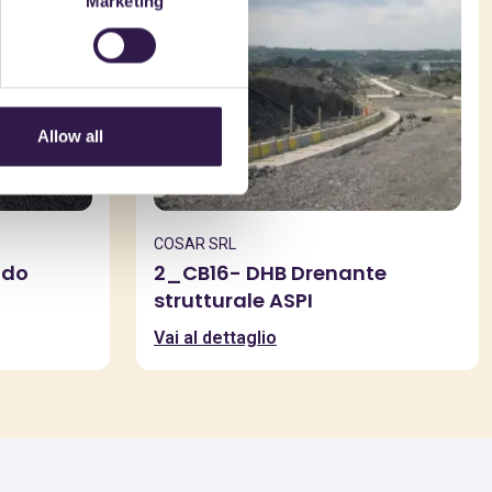
Marketing
Allow all
COSAR SRL
ddo
2_CB16- DHB Drenante
strutturale ASPI
Vai al dettaglio