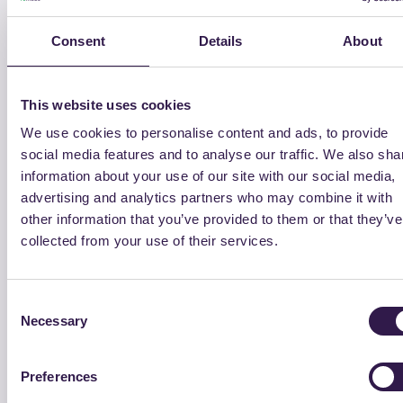
miglioramento della tutela dalle pratiche sleali e
Consent
Details
About
dell’informazione è un nuovo tassello nella lotta al
greenwashing.
This website uses cookies
We use cookies to personalise content and ads, to provide
È opportuno introdurre nella normativa dell’Unione in materia
social media features and to analyse our traffic. We also sha
di tutela dei consumatori norme specifiche volte a
information about your use of our site with our social media,
contrastare le pratiche commerciali sleali che impediscono
advertising and analytics partners who may combine it with
other information that you’ve provided to them or that they’ve
ai consumatori di compiere scelte di consumo sostenibili.
collected from your use of their services.
La garanzia che le dichiarazioni ambientali saranno eque
permetterà ai consumatori di scegliere prodotti che siano
Consent
effettivamente migliori per l’ambiente rispetto ai prodotti
Necessary
Selection
concorrenti.
E come strumento di garanzia la Commissione individua la
Preferences
certificazione.