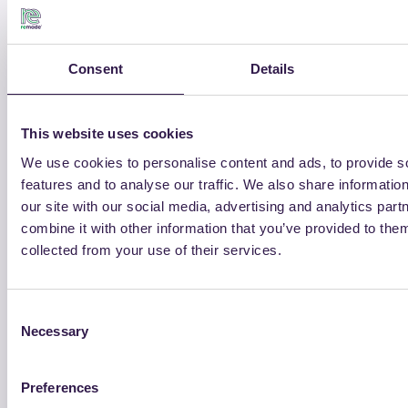
Consent
Details
Tavoli e sedie in cartone certificati Remade in Italy sono
This website uses cookies
stati scelti dal Ministero dell’Ambiente per l’allestimento
della sala conferenze e dell’area relax del padiglione Italia a
We use cookies to personalise content and ads, to provide s
features and to analyse our traffic. We also share informatio
Rio+20. Inoltre la location “Remade in Italy” è stata scelta
our site with our social media, advertising and analytics pa
per le conferenze stampa e gli incontri ufficiali della
combine it with other information that you’ve provided to them
delegazione italiana.
collected from your use of their services.
Consent
Necessary
Selection
Contatti
Preferences
Disciplinari Tecnici