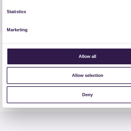
FAQ
Glossario
Statistics
Newsletter
Marketing
Privacy policy
Cookie policy
Allow all
Allow selection
Fondazione Remade – Sede legale e operativa Via Pompeo Litta 5,
20122 Milano, Italia – P.IVA 08017760961 / C.F. 97533020158 – PEC
remade@legalmail.it – Codice per fatturazione
Deny
elettronica M5UXCR1