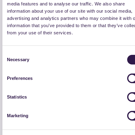
media features and to analyse our traffic. We also share
ARGOMENTO
RELATORE
information about your use of our site with our social media,
Saluti e presentazione del
advertising and analytics partners who may combine it with o
Paolo Barberi – ANPAR
seminario
information that you’ve provided to them or that they’ve colle
from your use of their services.
CAM per gli appalti pubblici verdi
in materia di progettazione,
Sergio Saporetti –
Consent
costruzione emanutenzione
Ministero dell’Ambiente
Necessary
Selection
stradale – La proposta italiana
Preferences
Gli impatti ambientali
Alessandro Marradi –
maggiormente significativi nella
Università di Pisa
Statistics
progettazione delle strade
Gli impatti ambientali
Marketing
Gabriele Tebaldi –
maggiormente significativi nella
Università di Parma
manutenzione delle strade