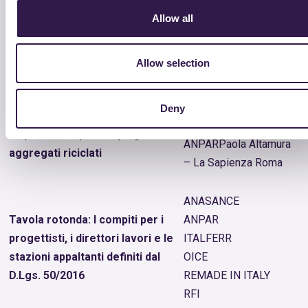
Allow all
Valutazione complessiva degli
impatti ambientali connessi al
Lucia Rigamonti –
Allow selection
ciclo di vita dei materiali
Politecnico di Milano
recuperati dai rifiuti C&D
Deny
Giorgio Bressi –
La premialità per l’impiego di
ANPARPaola Altamura
aggregati riciclati
– La Sapienza Roma
ANASANCE
Tavola rotonda: I compiti per i
ANPAR
progettisti, i direttori lavori e le
ITALFERR
stazioni appaltanti definiti dal
OICE
D.Lgs. 50/2016
REMADE IN ITALY
RFI