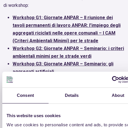
di workshop:
Workshop G1: Giornate ANPAR – II riunione dei
tavoli permanenti di lavoro ANPAR: l’impiego degli
aggregati riciclati nelle opere comunali – I CAM
(Criteri Ambientali Minimi) per le strade
Workshop G2: Giornate ANPAR – Seminario: i criteri
ambientali minimi per le strade verdi
Workshop G3: Giornate ANPAR – Seminario: gli
aggregati artificiali
Workshop G4: Giornate ANPAR – Seminario: la
produzione di calcestruzzi a bassa resistenza e
misti cementati con aggregati riciclati e artificiali
Consent
Details
About
Riportiamo di seguito il programma del 18 maggio 2017, che
This website uses cookies
vedrà la partecipazione di Remade in Italy:
We use cookies to personalise content and ads, to provide s