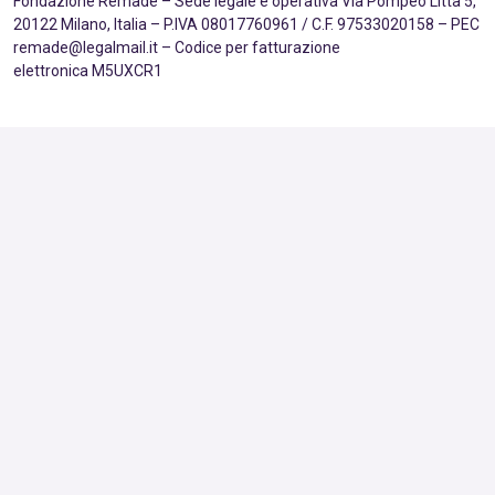
Fondazione Remade – Sede legale e operativa Via Pompeo Litta 5,
20122 Milano, Italia – P.IVA 08017760961 / C.F. 97533020158 – PEC
remade@legalmail.it – Codice per fatturazione
elettronica M5UXCR1