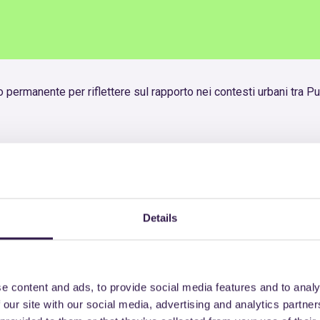
io permanente per riflettere sul rapporto nei contesti urbani tra P
IN ITALY:
Details
13 settembre
SALA 1 11.30 – 13.30
e content and ads, to provide social media features and to analy
Green Public Procurement:
 our site with our social media, advertising and analytics partn
prodotti “CAM conformi”?