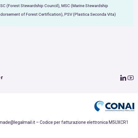
 FSC (Forest Stewardship Council), MSC (Marine Stewardship
orsement of Forest Certification), PSV (Plastica Seconda Vita)
er
emade@legalmail.it – Codice per fatturazione elettronica M5UXCR1