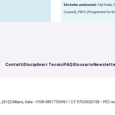
Etichette ambientali
:
FairTrade,
Council),
PEFC (
Programme for End
Contatti
Disciplinari Tecnici
FAQ
Glossario
Newslett
 20122 Milano, Italia – P.IVA 08017760961 / C.F. 97533020158 – PEC r