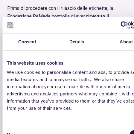
Prima di procedere con il rilascio delle etichette, la
Fondazione ReMade controlla di aver
ricevuto il
certificato anche direttamente dall’organismo di
certificazione
;
Consent
Details
About
Una volta completata questa verifica, la Fondazione
conferma l’accettazione della richiesta
e comunica
all’azienda
le tempistiche previste per il rilascio delle
This website uses cookies
etichette
, in base alla tipologia richiesta.
We use cookies to personalise content and ads, to provide s
media features and to analyse our traffic. We also share
4. Nuove tempistiche di rilascio
information about your use of our site with our social media,
advertising and analytics partners who may combine it with o
delle etichette
information that you’ve provided to them or that they’ve colle
Le tempistiche variano in funzione della
tipologia di
from your use of their services.
etichetta
.
Etichette Sintetiche e Compatte
Consent