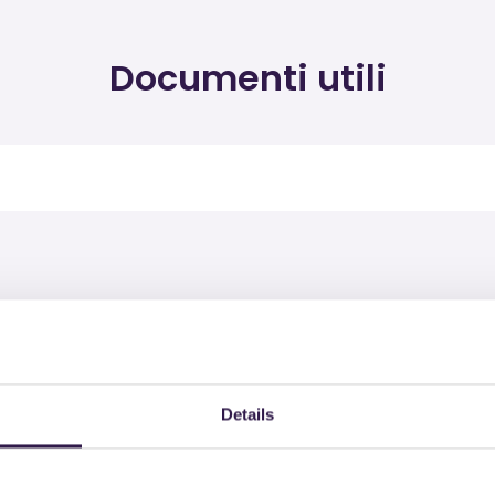
Documenti utili
rodotti certificati di
Details
CIRO & C. SAS