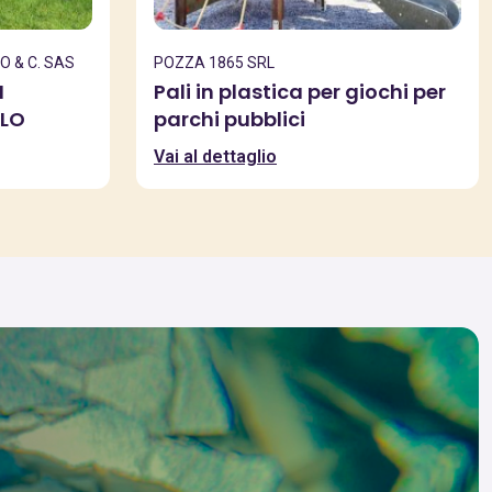
O & C. SAS
POZZA 1865 SRL
N
Pali in plastica per giochi per
OLO
parchi pubblici
Vai al dettaglio