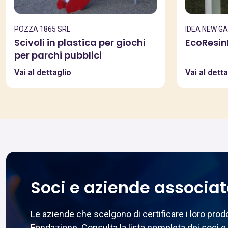
POZZA 1865 SRL
IDEA NEW G
Scivoli in plastica per giochi
EcoResi
per parchi pubblici
Vai al dettaglio
Vai al detta
Soci e aziende associa
Le aziende che scelgono di certificare i loro pr
Fondazione. Consulta la lista completa dei soci e 