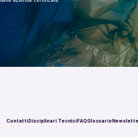
Contatti
Disciplinari Tecnici
FAQ
Glossario
Newslett