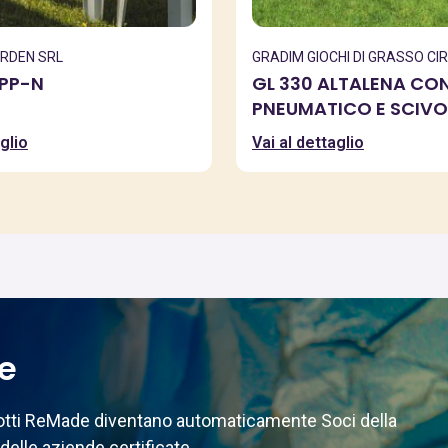
ARDEN SRL
GRADIM GIOCHI DI GRASSO CIR
nPP-N
GL 330 ALTALENA CO
PNEUMATICO E SCIV
glio
Vai al dettaglio
te
odotti ReMade diventano automaticamente Soci della
delle aziende certificate.