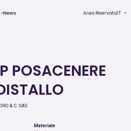
News
Area Riservata
IT
P POSACENERE
DISTALLO
IRO & C. SAS
Materiale